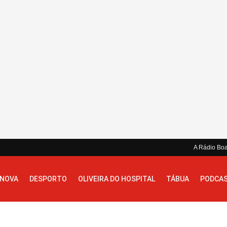
A Rádio Bo
 NOVA
DESPORTO
OLIVEIRA DO HOSPITAL
TÁBUA
PODCA