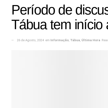
Período de discu
Tábua tem início
26 de Agosto, 2024
em
Informação
,
Tábua
,
Última Hora
Read