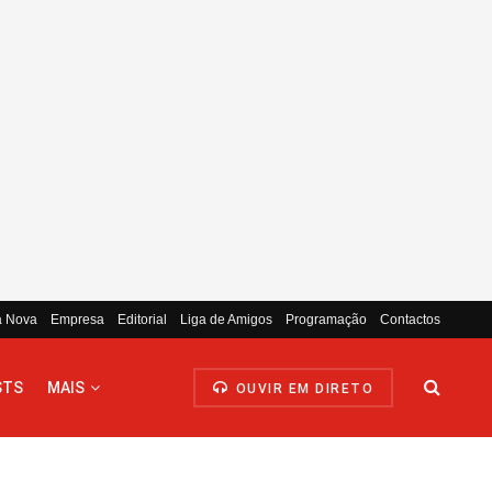
a Nova
Empresa
Editorial
Liga de Amigos
Programação
Contactos
STS
MAIS
OUVIR EM DIRETO