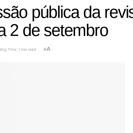
ssão pública da re
 a 2 de setembro
A
ing Time: 1 min read
A