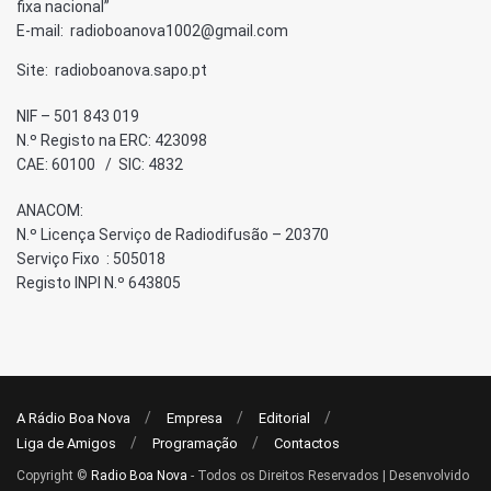
fixa nacional”
E-mail: radioboanova1002@gmail.com
Site: radioboanova.sapo.pt
NIF – 501 843 019
N.º Registo na ERC: 423098
CAE: 60100 / SIC: 4832
ANACOM:
N.º Licença Serviço de Radiodifusão – 20370
Serviço Fixo : 505018
Registo INPI N.º 643805
A Rádio Boa Nova
Empresa
Editorial
Liga de Amigos
Programação
Contactos
Copyright ©
Radio Boa Nova
- Todos os Direitos Reservados | Desenvolvido