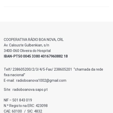
COOPERATIVA RÁDIO BOA NOVA, CRL
Av. Calouste Gulbenkian, s/n
3400-060 Oliveira do Hospital
IBAN-PT50 0045 3380 40167960882 18
Telf/ 238605200/2/3/4/5-Fax/ 238605201 “chamada da rede
fixa nacional”
E-mail: radioboanova1002@gmail.com
Site: radioboanova.sapo.pt
NIF – 501 843 019
N.º Registo na ERC: 423098
CAE: 60100 / SIC: 4832