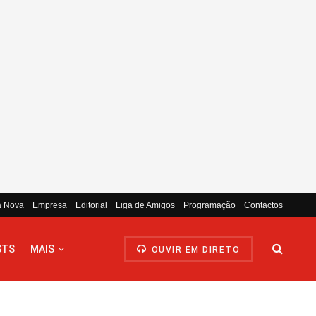
a Nova
Empresa
Editorial
Liga de Amigos
Programação
Contactos
STS
MAIS
OUVIR EM DIRETO