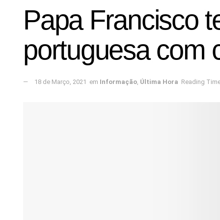
Papa Francisco te
portuguesa com 
18 de Março, 2021
em
Informação
,
Última Hora
Reading Time