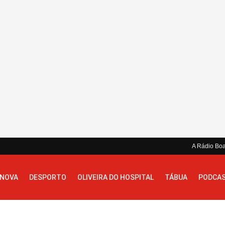
A Rádio Bo
 NOVA
DESPORTO
OLIVEIRA DO HOSPITAL
TÁBUA
PODCA