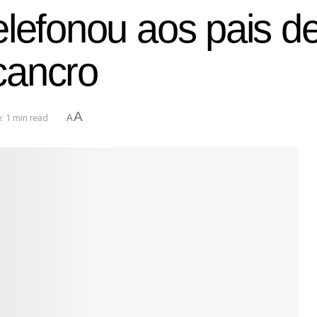
lefonou aos pais de
cancro
A
: 1 min read
A