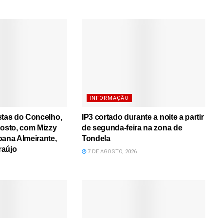
INFORMAÇÃO
stas do Concelho,
IP3 cortado durante a noite a partir
gosto, com Mizzy
de segunda-feira na zona de
oana Almeirante,
Tondela
raújo
7 DE AGOSTO, 2026