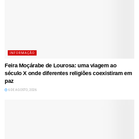
INFORMAÇÃO
Feira Moçárabe de Lourosa: uma viagem ao
século X onde diferentes religiões coexistiram em
paz
6 DE AGOSTO, 2026