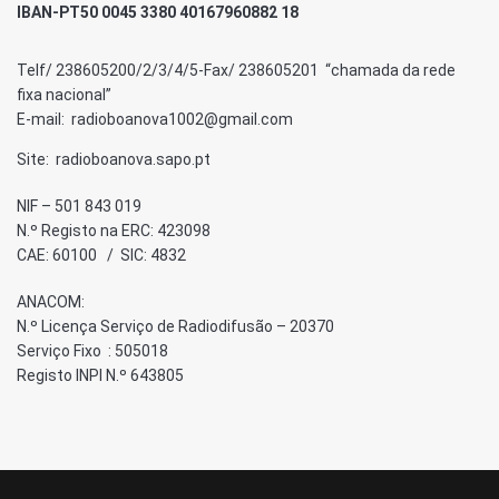
IBAN-PT50 0045 3380 40167960882 18
Telf/ 238605200/2/3/4/5-Fax/ 238605201 “chamada da rede
fixa nacional”
E-mail: radioboanova1002@gmail.com
Site: radioboanova.sapo.pt
NIF – 501 843 019
N.º Registo na ERC: 423098
CAE: 60100 / SIC: 4832
ANACOM:
N.º Licença Serviço de Radiodifusão – 20370
Serviço Fixo : 505018
Registo INPI N.º 643805