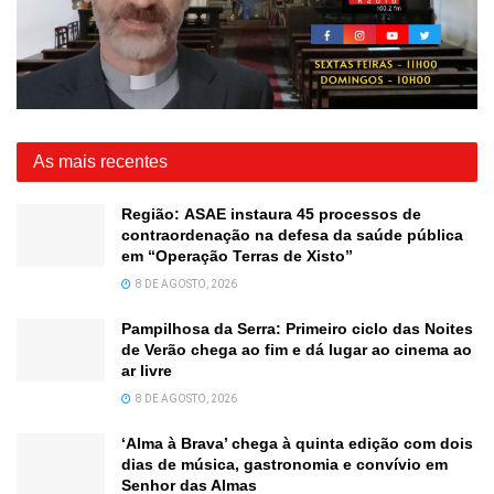
As mais recentes
Região: ASAE instaura 45 processos de
contraordenação na defesa da saúde pública
em “Operação Terras de Xisto”
8 DE AGOSTO, 2026
Pampilhosa da Serra: Primeiro ciclo das Noites
de Verão chega ao fim e dá lugar ao cinema ao
ar livre
8 DE AGOSTO, 2026
‘Alma à Brava’ chega à quinta edição com dois
dias de música, gastronomia e convívio em
Senhor das Almas