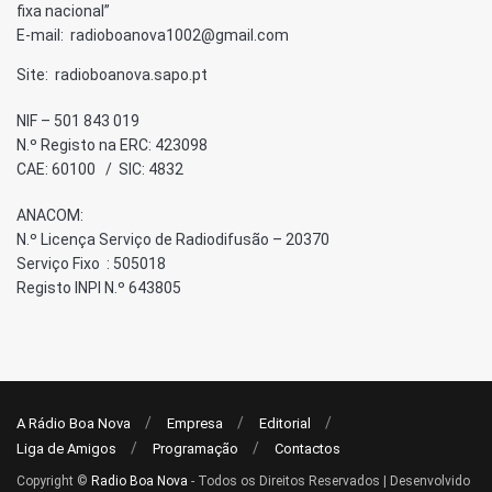
fixa nacional”
E-mail: radioboanova1002@gmail.com
Site: radioboanova.sapo.pt
NIF – 501 843 019
N.º Registo na ERC: 423098
CAE: 60100 / SIC: 4832
ANACOM:
N.º Licença Serviço de Radiodifusão – 20370
Serviço Fixo : 505018
Registo INPI N.º 643805
A Rádio Boa Nova
Empresa
Editorial
Liga de Amigos
Programação
Contactos
Copyright ©
Radio Boa Nova
- Todos os Direitos Reservados | Desenvolvido