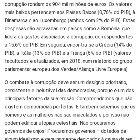
corrupção rondam os 904 mil milhões de euros. Os valores
mais baixos pertencem aos Países Baixos (0,76% do PIB), à
Dinamarca e ao Luxemburgo (ambos com 2% do PIB). Estas
despesas são agravadas em países como a Roménia, que
lidera os gastos associados à corrupção, correspondentes
a 15.6% do PIB. Em seguida, encontra-se a Grécia (14% do
PIB), a Itália (13% do PIB) e a França (6% do PIB) (valores
facultados e atualizados, em 2018, num relatório do grupo
parlamentar europeu dos Verdes/Aliança Livre Europeia).
O combate à corrupção deve ser um desígnio prioritário,
persistente e inelutável das democracias, porque é um dos
principais fatores da sua erosão. Compreendemos que não
existem democracias perfeitas. E também sabemos que os
homens e as mulheres não são imaculados e por isso não
podem edificar utopias celestiais. Não procuramos
governos de anjos! Procuramos governos – dotados de
algum idealismo e genuinamente dedicados à causa da
res