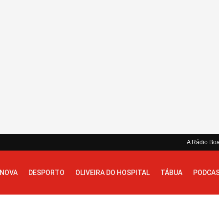
A Rádio Bo
 NOVA
DESPORTO
OLIVEIRA DO HOSPITAL
TÁBUA
PODCA