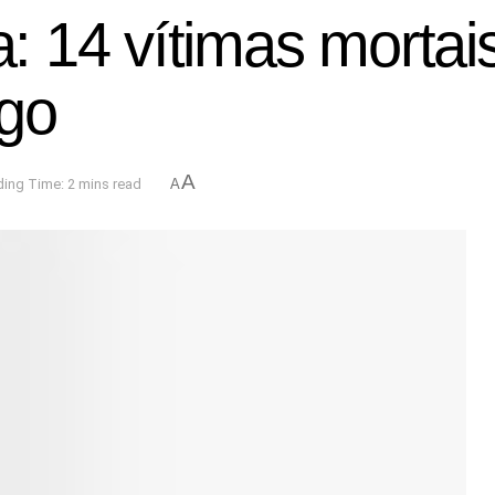
 14 vítimas mortais
ngo
A
ing Time: 2 mins read
A