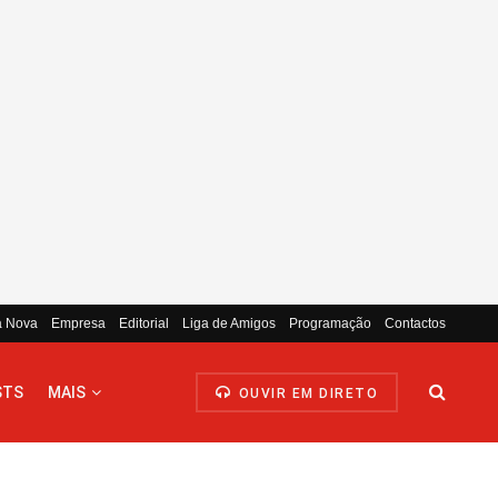
a Nova
Empresa
Editorial
Liga de Amigos
Programação
Contactos
STS
MAIS
OUVIR EM DIRETO