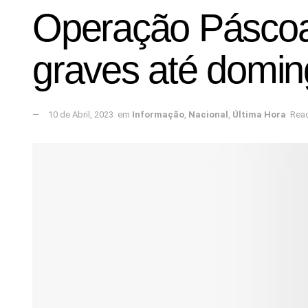
Operação Páscoa:
graves até domi
10 de Abril, 2023
em
Informação
,
Nacional
,
Última Hora
Read