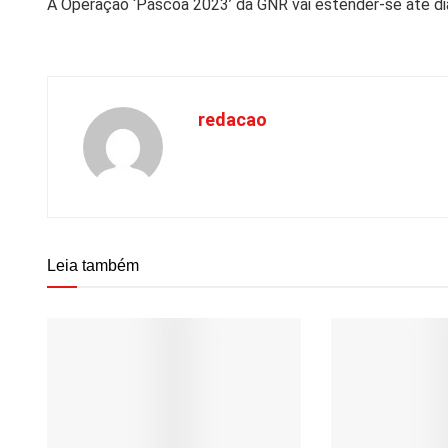
A Operação ‘Páscoa 2023’ da GNR vai estender-se até dia
redacao
Leia também