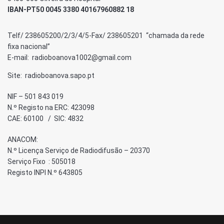
IBAN-PT50 0045 3380 40167960882 18
Telf/ 238605200/2/3/4/5-Fax/ 238605201 “chamada da rede
fixa nacional”
E-mail: radioboanova1002@gmail.com
Site: radioboanova.sapo.pt
NIF – 501 843 019
N.º Registo na ERC: 423098
CAE: 60100 / SIC: 4832
ANACOM:
N.º Licença Serviço de Radiodifusão – 20370
Serviço Fixo : 505018
Registo INPI N.º 643805