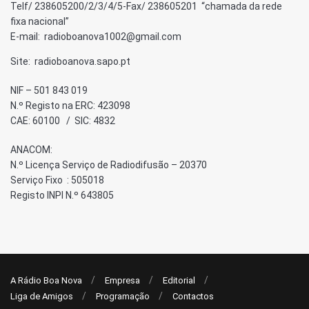
Telf/ 238605200/2/3/4/5-Fax/ 238605201 “chamada da rede
fixa nacional”
E-mail: radioboanova1002@gmail.com
Site: radioboanova.sapo.pt
NIF – 501 843 019
N.º Registo na ERC: 423098
CAE: 60100 / SIC: 4832
ANACOM:
N.º Licença Serviço de Radiodifusão – 20370
Serviço Fixo : 505018
Registo INPI N.º 643805
A Rádio Boa Nova
Empresa
Editorial
Liga de Amigos
Programação
Contactos