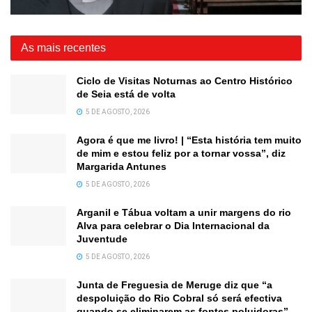
As mais recentes
Ciclo de Visitas Noturnas ao Centro Histórico
de Seia está de volta
5 DE AGOSTO, 2026
Agora é que me livro! | “Esta história tem muito
de mim e estou feliz por a tornar vossa”, diz
Margarida Antunes
5 DE AGOSTO, 2026
Arganil e Tábua voltam a unir margens do rio
Alva para celebrar o Dia Internacional da
Juventude
5 DE AGOSTO, 2026
Junta de Freguesia de Meruge diz que “a
despoluição do Rio Cobral só será efectiva
quando se eliminarem as fontes poluidoras”