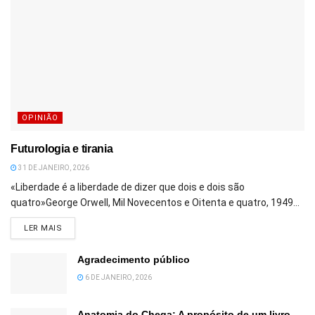
OPINIÃO
Futurologia e tirania
31 DE JANEIRO, 2026
«Liberdade é a liberdade de dizer que dois e dois são
quatro»George Orwell, Mil Novecentos e Oitenta e quatro, 1949...
DETAILS
LER MAIS
Agradecimento público
6 DE JANEIRO, 2026
Anatomia do Chega: A propósito de um livro