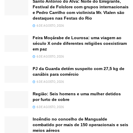
Santo António do Alva: Noite do Emigrante,
Festival de Folclore com grupos internacionais
e Pedro Carrilho com violinista Mr. Vlalen são
destaques nas Festas do Rio
6 DE AGOSTO, 2026
Feira Moçárabe de Lourosa: uma viagem ao
século X onde diferentes religiões coexistiram
em paz
6 DE AGOSTO, 2026
PJ da Guarda detém suspeito com 27,5 kg de
canábis para comércio
6 DE AGOSTO, 2026
Região: Seis homens e uma mulher detidos
por furto de cobre
6 DE AGOSTO, 2026
Incêndio no concelho de Mangualde
combatido por mais de 150 operacionais e seis
meios aéreos