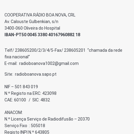
COOPERATIVA RÁDIO BOA NOVA, CRL
Av. Calouste Gulbenkian, s/n
3400-060 Oliveira do Hospital
IBAN-PT50 0045 3380 40167960882 18
Telf/ 238605200/2/3/4/5-Fax/ 238605201 “chamada da rede
fixa nacional”
E-mail: radioboanova1002@gmail.com
Site: radioboanova.sapo.pt
NIF – 501 843 019
N.º Registo na ERC: 423098
CAE: 60100 / SIC: 4832
ANACOM:
N.º Licença Serviço de Radiodifusão – 20370
Serviço Fixo : 505018
Registo INPI N.º 643805