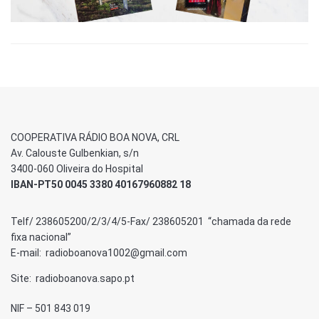
COOPERATIVA RÁDIO BOA NOVA, CRL
Av. Calouste Gulbenkian, s/n
3400-060 Oliveira do Hospital
IBAN-PT50 0045 3380 40167960882 18
Telf/ 238605200/2/3/4/5-Fax/ 238605201 “chamada da rede
fixa nacional”
E-mail: radioboanova1002@gmail.com
Site: radioboanova.sapo.pt
NIF – 501 843 019