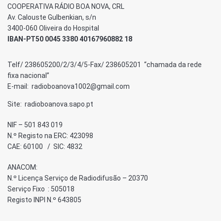
COOPERATIVA RÁDIO BOA NOVA, CRL
Av. Calouste Gulbenkian, s/n
3400-060 Oliveira do Hospital
IBAN-PT50 0045 3380 40167960882 18
Telf/ 238605200/2/3/4/5-Fax/ 238605201 “chamada da rede
fixa nacional”
E-mail: radioboanova1002@gmail.com
Site: radioboanova.sapo.pt
NIF – 501 843 019
N.º Registo na ERC: 423098
CAE: 60100 / SIC: 4832
ANACOM:
N.º Licença Serviço de Radiodifusão – 20370
Serviço Fixo : 505018
Registo INPI N.º 643805