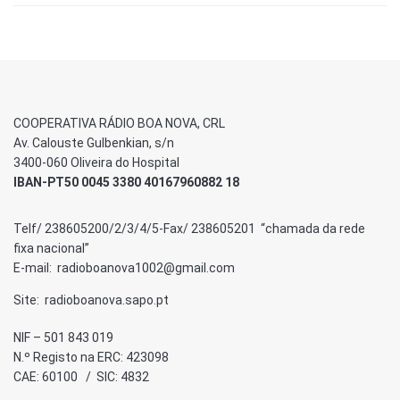
COOPERATIVA RÁDIO BOA NOVA, CRL
Av. Calouste Gulbenkian, s/n
3400-060 Oliveira do Hospital
IBAN-PT50 0045 3380 40167960882 18
Telf/ 238605200/2/3/4/5-Fax/ 238605201 “chamada da rede
fixa nacional”
E-mail: radioboanova1002@gmail.com
Site: radioboanova.sapo.pt
NIF – 501 843 019
N.º Registo na ERC: 423098
CAE: 60100 / SIC: 4832