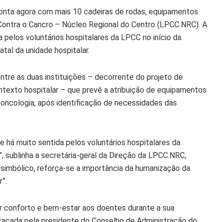
onta agora com mais 10 cadeiras de rodas, equipamentos
a Contra o Cancro – Núcleo Regional do Centro (LPCC.NRC). A
a pelos voluntários hospitalares da LPCC no início da
tal da unidade hospitalar.
entre as duas instituições – decorrente do projeto de
ntexto hospitalar – que prevê a atribuição de equipamentos
oncologia, após identificação de necessidades das
 há muito sentida pelos voluntários hospitalares da
 sublinha a secretária-geral da Direção da LPCC.NRC,
simbólico, reforça-se a importância da humanização da
”.
ar conforto e bem-estar aos doentes durante a sua
stacada pela presidente do Conselho de Administração do