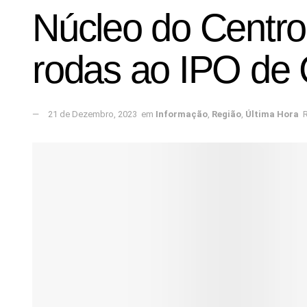
Núcleo do Centro
rodas ao IPO de
21 de Dezembro, 2023
em
Informação
,
Região
,
Última Hora