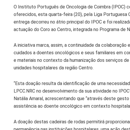
O Instituto Português de Oncologia de Coimbra (IPOC) c
oferecidos, esta quarta-feira (20), pela Liga Portugues
entrega decorreu no átrio principal do IPOC e foi realizad
actuação do Coro ao Centro, integrada no Programa de Na
A iniciativa marca, assim, a continuidade da colaboração 
cuidados a doentes oncológicos e seus familiares em co
e materiais no contexto da humanização dos serviços de 
unidades hospitalares da região Centro.
“Esta doação resulta da identificação de uma necessidade
LPCC.NRC no desenvolvimento da sua atividade no IPOC”,
Natália Amaral, acrescentando que “através deste gesto 
assistência ao doente oncológico em contexto hospitalar
A doação destas cadeiras de rodas permitirá proporcion
permanência nas instituições hospitalares, uma ação de