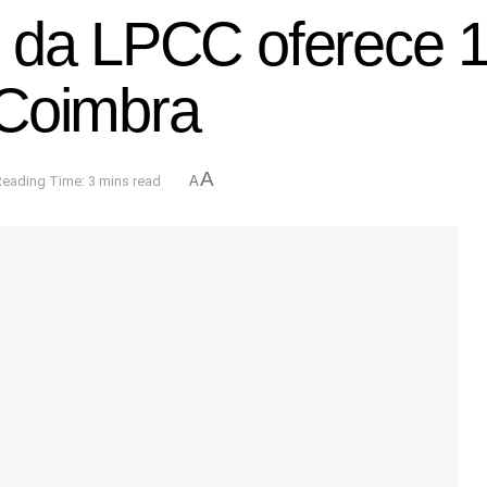
 da LPCC oferece 1
 Coimbra
A
Reading Time: 3 mins read
A