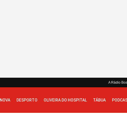
A Rádio Bo
 NOVA
DESPORTO
OLIVEIRA DO HOSPITAL
TÁBUA
PODCA