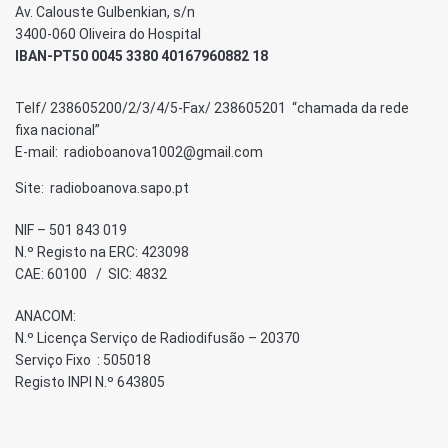
Av. Calouste Gulbenkian, s/n
3400-060 Oliveira do Hospital
IBAN-PT50 0045 3380 40167960882 18
Telf/ 238605200/2/3/4/5-Fax/ 238605201 “chamada da rede
fixa nacional”
E-mail: radioboanova1002@gmail.com
Site: radioboanova.sapo.pt
NIF – 501 843 019
N.º Registo na ERC: 423098
CAE: 60100 / SIC: 4832
ANACOM:
N.º Licença Serviço de Radiodifusão – 20370
Serviço Fixo : 505018
Registo INPI N.º 643805