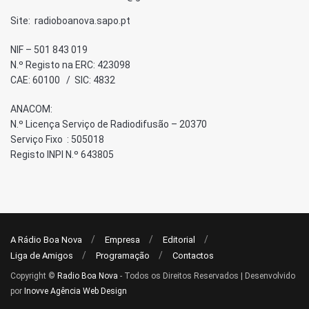
Site: radioboanova.sapo.pt
NIF – 501 843 019
N.º Registo na ERC: 423098
CAE: 60100 / SIC: 4832
ANACOM:
N.º Licença Serviço de Radiodifusão – 20370
Serviço Fixo : 505018
Registo INPI N.º 643805
A Rádio Boa Nova
Empresa
Editorial
Liga de Amigos
Programação
Contactos
Copyright ©
Radio Boa Nova
- Todos os Direitos Reservados | Desenvolvido
por
Inovve Agência Web Design