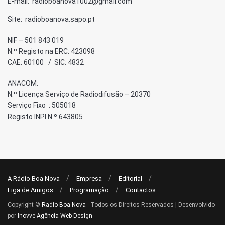
E-mail: radioboanova1002@gmail.com
Site: radioboanova.sapo.pt
NIF – 501 843 019
N.º Registo na ERC: 423098
CAE: 60100 / SIC: 4832
ANACOM:
N.º Licença Serviço de Radiodifusão – 20370
Serviço Fixo : 505018
Registo INPI N.º 643805
A Rádio Boa Nova
Empresa
Editorial
Liga de Amigos
Programação
Contactos
Copyright ©
Radio Boa Nova
- Todos os Direitos Reservados | Desenvolvido
por
Inovve Agência Web Design