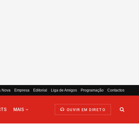
a Nova
Empresa
Editorial
Liga de Amigos
Programação
Contactos
STS
MAIS
OUVIR EM DIRETO