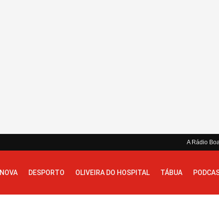
A Rádio Bo
 NOVA
DESPORTO
OLIVEIRA DO HOSPITAL
TÁBUA
PODCA