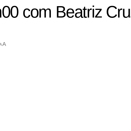
h00 com Beatriz Cru
A
A