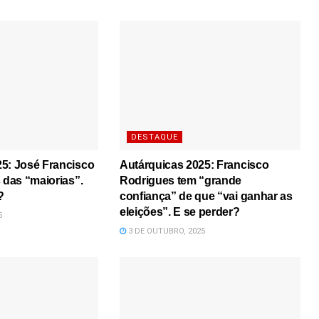
DESTAQUE
25: José Francisco
Autárquicas 2025: Francisco
 das “maiorias”.
Rodrigues tem “grande
?
confiança” de que “vai ganhar as
eleições”. E se perder?
5
3 DE OUTUBRO, 2025