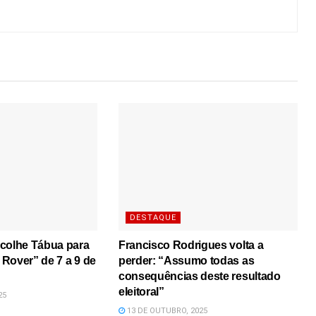
DESTAQUE
scolhe Tábua para
Francisco Rodrigues volta a
Rover” de 7 a 9 de
perder: “Assumo todas as
consequências deste resultado
eleitoral”
25
13 DE OUTUBRO, 2025