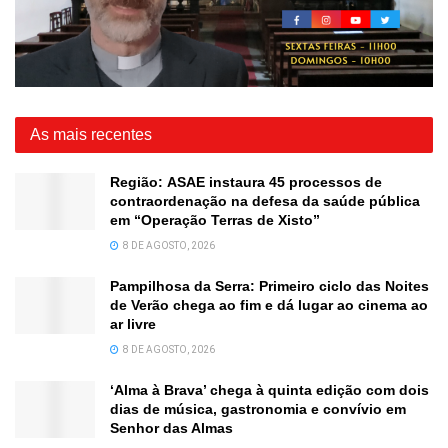
As mais recentes
Região: ASAE instaura 45 processos de
contraordenação na defesa da saúde pública
em “Operação Terras de Xisto”
8 DE AGOSTO, 2026
Pampilhosa da Serra: Primeiro ciclo das Noites
de Verão chega ao fim e dá lugar ao cinema ao
ar livre
8 DE AGOSTO, 2026
‘Alma à Brava’ chega à quinta edição com dois
dias de música, gastronomia e convívio em
Senhor das Almas