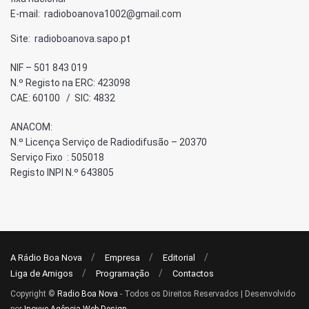
E-mail: radioboanova1002@gmail.com
Site: radioboanova.sapo.pt
NIF – 501 843 019
N.º Registo na ERC: 423098
CAE: 60100 / SIC: 4832
ANACOM:
N.º Licença Serviço de Radiodifusão – 20370
Serviço Fixo : 505018
Registo INPI N.º 643805
A Rádio Boa Nova
Empresa
Editorial
Liga de Amigos
Programação
Contactos
Copyright ©
Radio Boa Nova
- Todos os Direitos Reservados | Desenvolvido
por
Inovve Agência Web Design