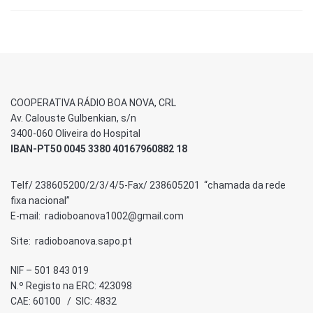
COOPERATIVA RÁDIO BOA NOVA, CRL
Av. Calouste Gulbenkian, s/n
3400-060 Oliveira do Hospital
IBAN-PT50 0045 3380 40167960882 18
Telf/ 238605200/2/3/4/5-Fax/ 238605201 “chamada da rede
fixa nacional”
E-mail: radioboanova1002@gmail.com
Site: radioboanova.sapo.pt
NIF – 501 843 019
N.º Registo na ERC: 423098
CAE: 60100 / SIC: 4832