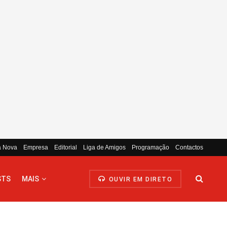
a Nova
Empresa
Editorial
Liga de Amigos
Programação
Contactos
STS
MAIS
OUVIR EM DIRETO