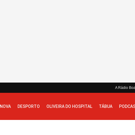
A Rádio Bo
 NOVA
DESPORTO
OLIVEIRA DO HOSPITAL
TÁBUA
PODCA