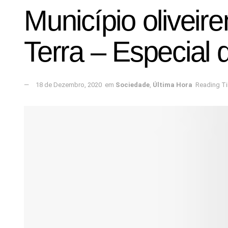
Município olivei
Terra – Especial 
18 de Dezembro, 2020
em
Sociedade
,
Última Hora
Reading Ti