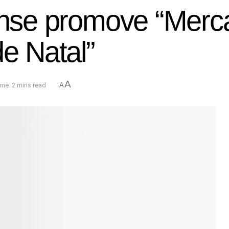
rense promove “Mer
de Natal”
A
me: 2 mins read
A