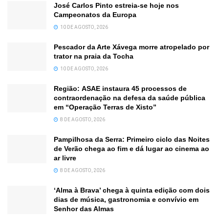
José Carlos Pinto estreia-se hoje nos
Campeonatos da Europa
10 DE AGOSTO, 2026
Pescador da Arte Xávega morre atropelado por
trator na praia da Tocha
10 DE AGOSTO, 2026
Região: ASAE instaura 45 processos de
contraordenação na defesa da saúde pública
em “Operação Terras de Xisto”
8 DE AGOSTO, 2026
Pampilhosa da Serra: Primeiro ciclo das Noites
de Verão chega ao fim e dá lugar ao cinema ao
ar livre
8 DE AGOSTO, 2026
‘Alma à Brava’ chega à quinta edição com dois
dias de música, gastronomia e convívio em
Senhor das Almas