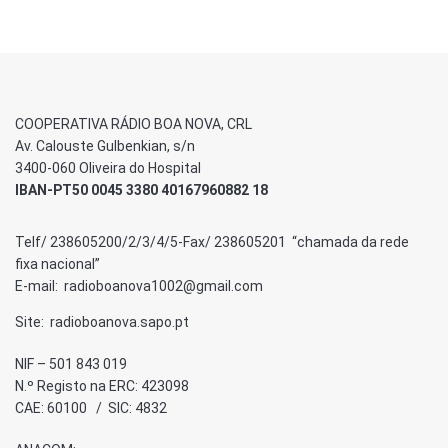
COOPERATIVA RÁDIO BOA NOVA, CRL
Av. Calouste Gulbenkian, s/n
3400-060 Oliveira do Hospital
IBAN-PT50 0045 3380 40167960882 18
Telf/ 238605200/2/3/4/5-Fax/ 238605201 “chamada da rede
fixa nacional”
E-mail: radioboanova1002@gmail.com
Site: radioboanova.sapo.pt
NIF – 501 843 019
N.º Registo na ERC: 423098
CAE: 60100 / SIC: 4832