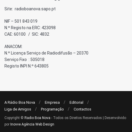
Site: radioboanova.sapo.pt
NIF – 501 843 019
N.º Registo na ERC: 423098
CAE: 60100 / SIC: 4832
ANACOM:
N.º Licença Serviço de Radiodifusão – 20370
Serviço Fixo : 505018
Registo INPI N.º 643805
A Rádio Boa Nova
Empresa
Editorial
Liga de Amigos
Programação
Contactos
Copyright ©
Radio Boa Nova
- Todos os Direitos Reservados | Desenvolvido
por
Inovve Agência Web Design