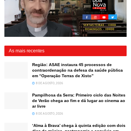
As mais recentes
Região: ASAE instaura 45 processos de
contraordenação na defesa da saúde pública
em “Operação Terras de Xisto”
8 DE AGOSTO, 2026
Pampilhosa da Serra: Primeiro ciclo das Noites
de Verão chega ao fim e dá lugar ao cinema ao
ar livre
8 DE AGOSTO, 2026
‘Alma à Brava’ chega à quinta edição com dois
dias de música, gastronomia e convívio em