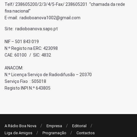
Telf/ 238605200/2/3/4/5-Fax/ 238605201 “chamada da rede
fixa nacional”
E-mail: radioboanova1002@gmail.com
Site: radioboanova.sapo.pt
NIF – 501 843 019
N.º Registo na ERC: 423098
CAE: 60100 / SIC: 4832
ANACOM:
N.º Licença Serviço de Radiodifusão – 20370
Serviço Fixo : 505018
Registo INPI N.º 643805
A Rádio Boa Nova
Empresa
Editorial
Liga de Amigos
Programação
Contactos