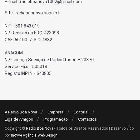
E-mail: radioboanova1002@gmail.com
Site: radioboanova.sapo.pt
NIF – 501 843 019
N.º Registo na ERC: 423098
CAE: 60100 / SIC: 4832
ANACOM:
N.º Licença Serviço de Radiodifusão – 20370
Serviço Fixo : 505018
Registo INPI N.º 643805
A Rádio Boa Nova
Empresa
Editorial
Liga de Amigos
Programação
Contactos
Copyright ©
Radio Boa Nova
- Todos os Direitos Reservados | Desenvolvido
por
Inovve Agência Web Design