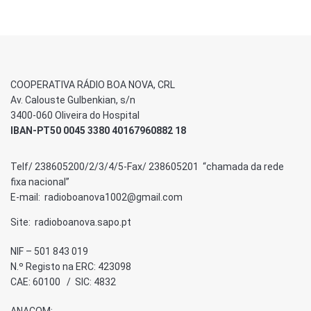
COOPERATIVA RÁDIO BOA NOVA, CRL
Av. Calouste Gulbenkian, s/n
3400-060 Oliveira do Hospital
IBAN-PT50 0045 3380 40167960882 18
Telf/ 238605200/2/3/4/5-Fax/ 238605201 “chamada da rede
fixa nacional”
E-mail: radioboanova1002@gmail.com
Site: radioboanova.sapo.pt
NIF – 501 843 019
N.º Registo na ERC: 423098
CAE: 60100 / SIC: 4832