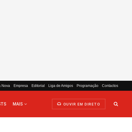
a Nova
Empresa
Editorial
Liga de Amigos
Programação
Contactos
STS
MAIS
OUVIR EM DIRETO