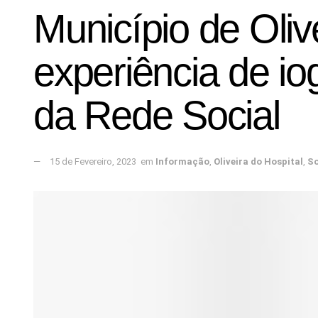
Município de Oliv
experiência de io
da Rede Social
15 de Fevereiro, 2023
em
Informação
,
Oliveira do Hospital
,
So