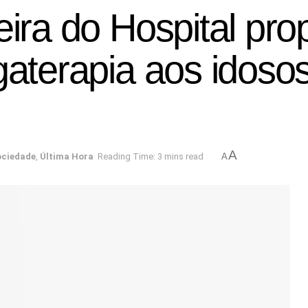
eira do Hospital pro
gaterapia aos idosos
A
ciedade
,
Última Hora
Reading Time: 3 mins read
A