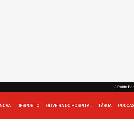
A Rádio Bo
 NOVA
DESPORTO
OLIVEIRA DO HOSPITAL
TÁBUA
PODCA