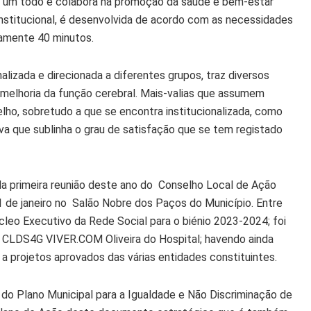
o um todo e colabora na promoção da saúde e bem-estar
institucional, é desenvolvida de acordo com as necessidades
amente 40 minutos.
nalizada e direcionada a diferentes grupos, traz diversos
 melhoria da função cerebral. Mais-valias que assumem
elho, sobretudo a que se encontra institucionalizada, como
va que sublinha o grau de satisfação que se tem registado
da primeira reunião deste ano do Conselho Local de Ação
1 de janeiro no Salão Nobre dos Paços do Município. Entre
úcleo Executivo da Rede Social para o biénio 2023-2024; foi
o CLDS4G VIVER.COM Oliveira do Hospital; havendo ainda
a projetos aprovados das várias entidades constituintes.
do Plano Municipal para a Igualdade e Não Discriminação de