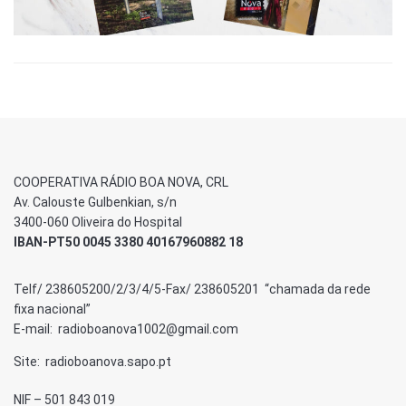
COOPERATIVA RÁDIO BOA NOVA, CRL
Av. Calouste Gulbenkian, s/n
3400-060 Oliveira do Hospital
IBAN-PT50 0045 3380 40167960882 18
Telf/ 238605200/2/3/4/5-Fax/ 238605201 “chamada da rede
fixa nacional”
E-mail: radioboanova1002@gmail.com
Site: radioboanova.sapo.pt
NIF – 501 843 019