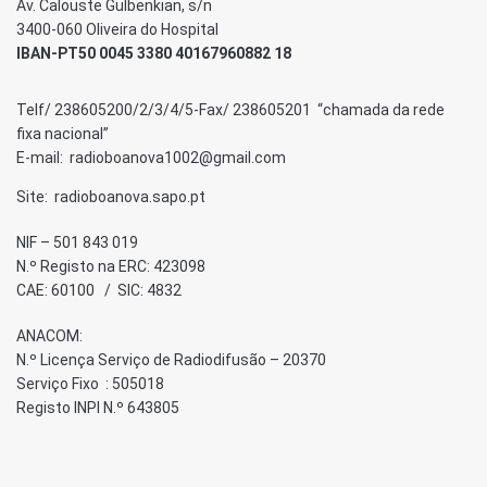
Av. Calouste Gulbenkian, s/n
3400-060 Oliveira do Hospital
IBAN-PT50 0045 3380 40167960882 18
Telf/ 238605200/2/3/4/5-Fax/ 238605201 “chamada da rede
fixa nacional”
E-mail: radioboanova1002@gmail.com
Site: radioboanova.sapo.pt
NIF – 501 843 019
N.º Registo na ERC: 423098
CAE: 60100 / SIC: 4832
ANACOM:
N.º Licença Serviço de Radiodifusão – 20370
Serviço Fixo : 505018
Registo INPI N.º 643805