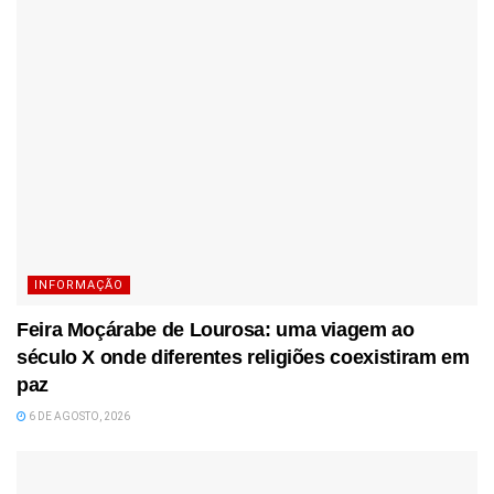
INFORMAÇÃO
Feira Moçárabe de Lourosa: uma viagem ao
século X onde diferentes religiões coexistiram em
paz
6 DE AGOSTO, 2026