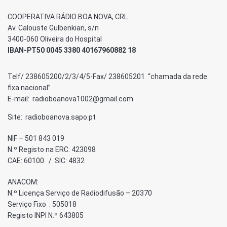
COOPERATIVA RÁDIO BOA NOVA, CRL
Av. Calouste Gulbenkian, s/n
3400-060 Oliveira do Hospital
IBAN-PT50 0045 3380 40167960882 18
Telf/ 238605200/2/3/4/5-Fax/ 238605201 “chamada da rede
fixa nacional”
E-mail: radioboanova1002@gmail.com
Site: radioboanova.sapo.pt
NIF – 501 843 019
N.º Registo na ERC: 423098
CAE: 60100 / SIC: 4832
ANACOM:
N.º Licença Serviço de Radiodifusão – 20370
Serviço Fixo : 505018
Registo INPI N.º 643805