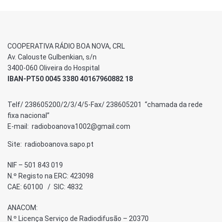
COOPERATIVA RÁDIO BOA NOVA, CRL
Av. Calouste Gulbenkian, s/n
3400-060 Oliveira do Hospital
IBAN-PT50 0045 3380 40167960882 18
Telf/ 238605200/2/3/4/5-Fax/ 238605201 “chamada da rede
fixa nacional”
E-mail: radioboanova1002@gmail.com
Site: radioboanova.sapo.pt
NIF – 501 843 019
N.º Registo na ERC: 423098
CAE: 60100 / SIC: 4832
ANACOM:
N.º Licença Serviço de Radiodifusão – 20370