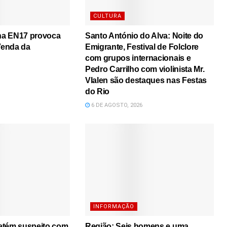
CULTURA
 na EN17 provoca
Santo António do Alva: Noite do
 Venda da
Emigrante, Festival de Folclore
com grupos internacionais e
Pedro Carrilho com violinista Mr.
Vlalen são destaques nas Festas
do Rio
6 DE AGOSTO, 2026
INFORMAÇÃO
etém suspeito com
Região: Seis homens e uma