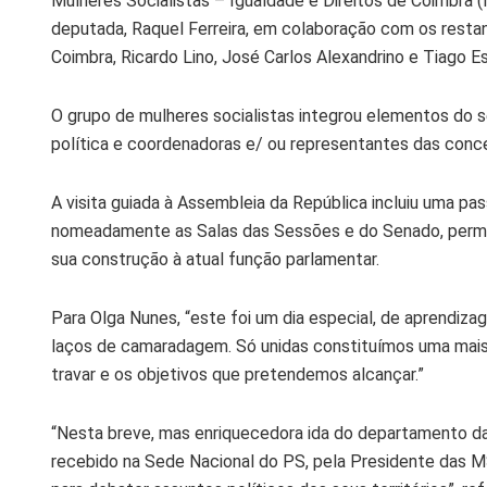
Mulheres Socialistas – Igualdade e Direitos de Coimbra (
deputada, Raquel Ferreira, em colaboração com os restan
Coimbra, Ricardo Lino, José Carlos Alexandrino e Tiago E
O grupo de mulheres socialistas integrou elementos do se
política e coordenadoras e/ ou representantes das concel
A visita guiada à Assembleia da República incluiu uma pa
nomeadamente as Salas das Sessões e do Senado, permiti
sua construção à atual função parlamentar.
Para Olga Nunes, “este foi um dia especial, de aprendiz
laços de camaradagem. Só unidas constituímos uma mais-v
travar e os objetivos que pretendemos alcançar.”
“Nesta breve, mas enriquecedora ida do departamento da
recebido na Sede Nacional do PS, pela Presidente das MS-