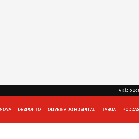
A Rádio Bo
 NOVA
DESPORTO
OLIVEIRA DO HOSPITAL
TÁBUA
PODCA