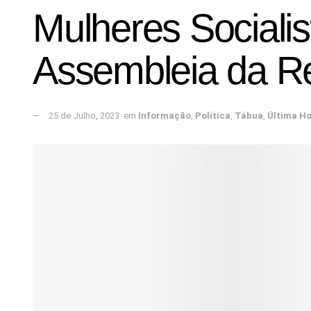
Mulheres Socialis
Assembleia da R
25 de Julho, 2023
em
Informação
,
Política
,
Tábua
,
Última H