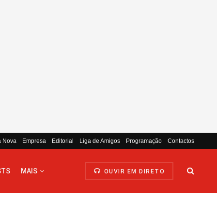
a Nova
Empresa
Editorial
Liga de Amigos
Programação
Contactos
STS
MAIS
OUVIR EM DIRETO