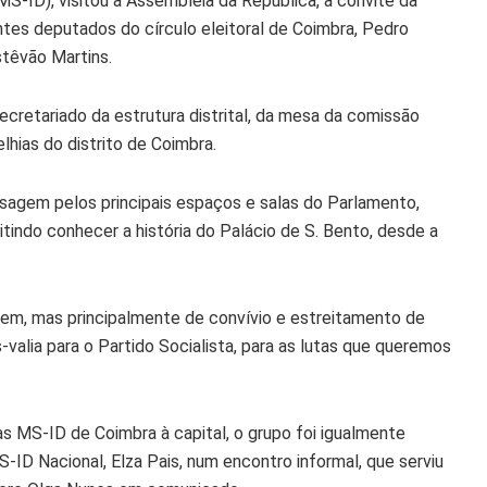
MS-ID), visitou a Assembleia da República, a convite da
tes deputados do círculo eleitoral de Coimbra, Pedro
stêvão Martins.
cretariado da estrutura distrital, da mesa da comissão
hias do distrito de Coimbra.
ssagem pelos principais espaços e salas do Parlamento,
ndo conhecer a história do Palácio de S. Bento, desde a
agem, mas principalmente de convívio e estreitamento de
alia para o Partido Socialista, para as lutas que queremos
s MS-ID de Coimbra à capital, o grupo foi igualmente
ID Nacional, Elza Pais, num encontro informal, que serviu