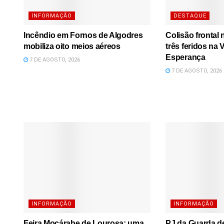
INFORMAÇÃO
DESTAQUE
Incêndio em Fornos de Algodres
Colisão frontal
mobiliza oito meios aéreos
três feridos na
Esperança
7 DE AGOSTO, 2026
7 DE AGOSTO, 2026
INFORMAÇÃO
INFORMAÇÃO
Feira Moçárabe de Lourosa: uma
PJ da Guarda d