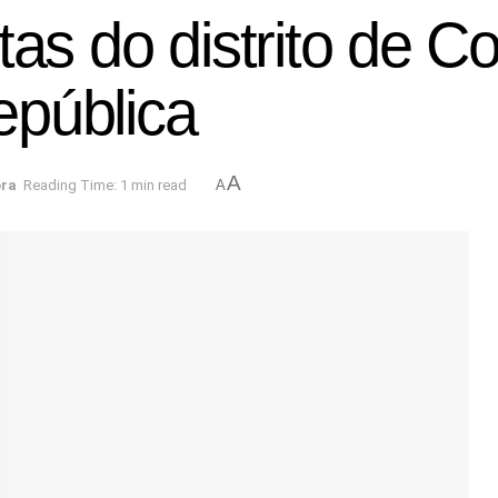
tas do distrito de C
epública
A
ora
Reading Time: 1 min read
A