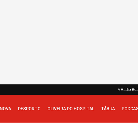
A Rádio Bo
 NOVA
DESPORTO
OLIVEIRA DO HOSPITAL
TÁBUA
PODCA