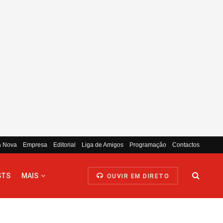
a Nova
Empresa
Editorial
Liga de Amigos
Programação
Contactos
STS
MAIS
OUVIR EM DIRETO