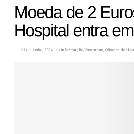
Moeda de 2 Euros 
Hospital entra em
21 de Junho, 2024
em
Informação
,
Destaque
,
Oliveira do Hos