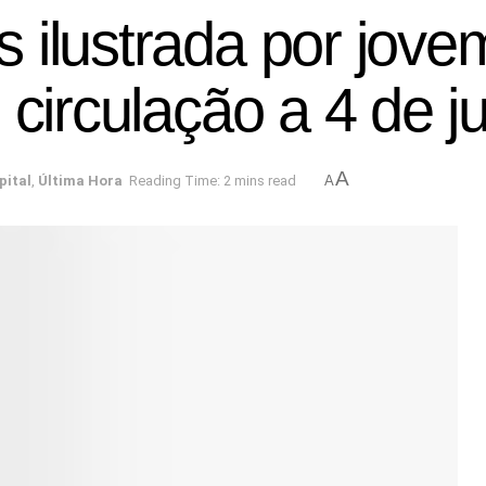
ilustrada por jovem
 circulação a 4 de j
A
pital
,
Última Hora
Reading Time: 2 mins read
A