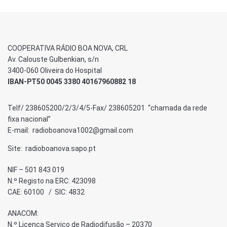
COOPERATIVA RÁDIO BOA NOVA, CRL
Av. Calouste Gulbenkian, s/n
3400-060 Oliveira do Hospital
IBAN-PT50 0045 3380 40167960882 18
Telf/ 238605200/2/3/4/5-Fax/ 238605201 “chamada da rede
fixa nacional”
E-mail: radioboanova1002@gmail.com
Site: radioboanova.sapo.pt
NIF – 501 843 019
N.º Registo na ERC: 423098
CAE: 60100 / SIC: 4832
ANACOM:
N.º Licença Serviço de Radiodifusão – 20370