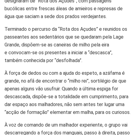
designaram de “Rota dos Açudes”, com passagens
bucólicas entre frescas áleas de amieiros e represas de
água que saciam a sede dos prados verdejantes.
Terminado o percurso da “Rota dos Açudes” e reunidos os
passeantes aos sedentários que se quedaram pela Lage
Grande, dispõem-se as caneiras de milho pela eira
e convocam-se os presentes a iniciar a “descasca”,
também conhecida por “desfolhada”.
À força de dedos ou com a ajuda do espeto, a azáfama é
grande, no afã de encontrar o “milho rei”, sortilégio de que
apenas alguns vão usufruir. Quando a última espiga for
descascada, dispõe-se a totalidade em cumprimento, para
dar espaço aos malhadores, não sem antes ter lugar uma
“acção de formação” elementar em malha, para os curiosos.
À voz de comando de um malhador experiente, o grupo vai
descarregando a força dos manguais, passo à direita, passo