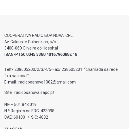
COOPERATIVA RÁDIO BOA NOVA, CRL
Av. Calouste Gulbenkian, s/n
3400-060 Oliveira do Hospital
IBAN-PT50 0045 3380 40167960882 18
Telf/ 238605200/2/3/4/5-Fax/ 238605201 “chamada da rede
fixa nacional”
E-mail: radioboanova1002@gmail.com
Site: radioboanova.sapo.pt
NIF – 501 843 019
N.º Registo na ERC: 423098
CAE: 60100 / SIC: 4832