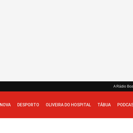
A Rádio Bo
 NOVA
DESPORTO
OLIVEIRA DO HOSPITAL
TÁBUA
PODCA