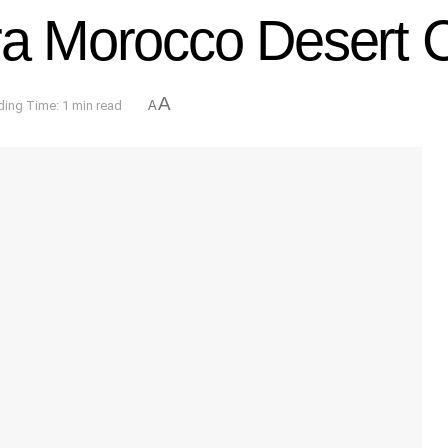
era Morocco Desert 
A
ing Time: 1 min read
A