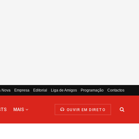
a Nova
Empresa
Editorial
Liga de Amigos
Programação
Contactos
STS
MAIS
OUVIR EM DIRETO