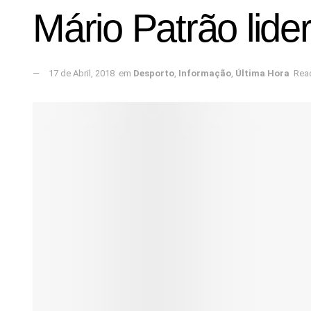
Mário Patrão lid
17 de Abril, 2018
em
Desporto
,
Informação
,
Última Hora
Read