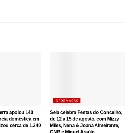
INFORMAÇÃO
erra apoiou 140
Seia celebra Festas do Concelho,
ência doméstica em
de 12 a 15 de agosto, com Mizzy
izou cerca de 1.240
Miles, Nena & Joana Almeirante,
GNR e Miguel Araújo