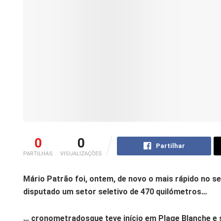
0
0
Partilhar
PARTILHAS
VISUALIZAÇÕES
Mário Patrão foi, ontem, de novo o mais rápido no s
disputado um setor seletivo de 470 quilómetros…
… cronometradosque teve início em Plage Blanche e s