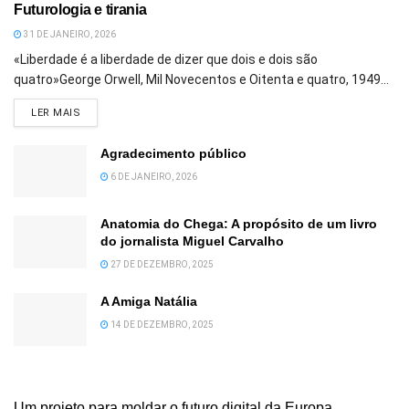
Futurologia e tirania
31 DE JANEIRO, 2026
«Liberdade é a liberdade de dizer que dois e dois são
quatro»George Orwell, Mil Novecentos e Oitenta e quatro, 1949...
DETAILS
LER MAIS
Agradecimento público
6 DE JANEIRO, 2026
Anatomia do Chega: A propósito de um livro
do jornalista Miguel Carvalho
27 DE DEZEMBRO, 2025
A Amiga Natália
14 DE DEZEMBRO, 2025
Um projeto para moldar o futuro digital da Europa