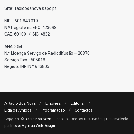
Site: radioboanova.sapo.pt
NIF – 501 843 019
N.º Registo na ERC: 423098
CAE: 60100 / SIC: 4832
ANACOM:
N.º Licença Serviço de Radiodifusão – 20370
Serviço Fixo : 505018
Registo INPI N.º 643805
A Rádio Boa Nova
Empresa
Editorial
Liga de Amigos
Programação
Contactos
Copyright ©
Radio Boa Nova
- Todos os Direitos Reservados | Desenvolvido
por
Inovve Agência Web Design