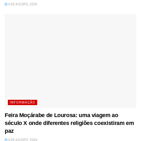
6 DE AGOSTO, 2026
INFORMAÇÃO
Feira Moçárabe de Lourosa: uma viagem ao
século X onde diferentes religiões coexistiram em
paz
6 DE AGOSTO, 2026