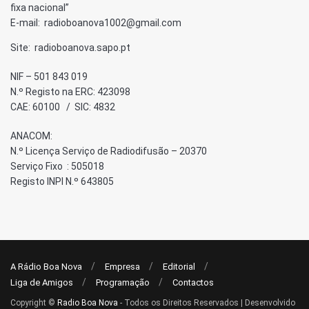
fixa nacional”
E-mail: radioboanova1002@gmail.com
Site: radioboanova.sapo.pt
NIF – 501 843 019
N.º Registo na ERC: 423098
CAE: 60100 / SIC: 4832
ANACOM:
N.º Licença Serviço de Radiodifusão – 20370
Serviço Fixo : 505018
Registo INPI N.º 643805
A Rádio Boa Nova
Empresa
Editorial
Liga de Amigos
Programação
Contactos
Copyright ©
Radio Boa Nova
- Todos os Direitos Reservados | Desenvolvido