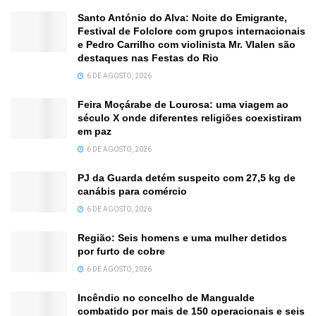
Santo António do Alva: Noite do Emigrante,
Festival de Folclore com grupos internacionais
e Pedro Carrilho com violinista Mr. Vlalen são
destaques nas Festas do Rio
6 DE AGOSTO, 2026
Feira Moçárabe de Lourosa: uma viagem ao
século X onde diferentes religiões coexistiram
em paz
6 DE AGOSTO, 2026
PJ da Guarda detém suspeito com 27,5 kg de
canábis para comércio
6 DE AGOSTO, 2026
Região: Seis homens e uma mulher detidos
por furto de cobre
6 DE AGOSTO, 2026
Incêndio no concelho de Mangualde
combatido por mais de 150 operacionais e seis