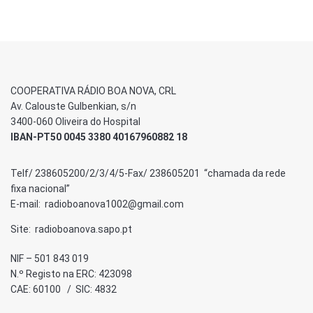
COOPERATIVA RÁDIO BOA NOVA, CRL
Av. Calouste Gulbenkian, s/n
3400-060 Oliveira do Hospital
IBAN-PT50 0045 3380 40167960882 18
Telf/ 238605200/2/3/4/5-Fax/ 238605201 “chamada da rede
fixa nacional”
E-mail: radioboanova1002@gmail.com
Site: radioboanova.sapo.pt
NIF – 501 843 019
N.º Registo na ERC: 423098
CAE: 60100 / SIC: 4832