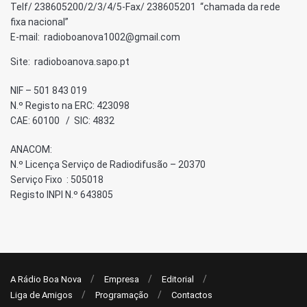
Telf/ 238605200/2/3/4/5-Fax/ 238605201 “chamada da rede
fixa nacional”
E-mail: radioboanova1002@gmail.com
Site: radioboanova.sapo.pt
NIF – 501 843 019
N.º Registo na ERC: 423098
CAE: 60100 / SIC: 4832
ANACOM:
N.º Licença Serviço de Radiodifusão – 20370
Serviço Fixo : 505018
Registo INPI N.º 643805
A Rádio Boa Nova
Empresa
Editorial
Liga de Amigos
Programação
Contactos