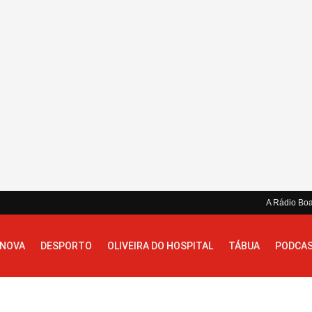
A Rádio Bo
 NOVA
DESPORTO
OLIVEIRA DO HOSPITAL
TÁBUA
PODCA