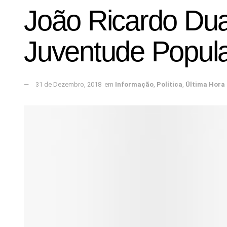
João Ricardo Dua
Juventude Popular
31 de Dezembro, 2018
em
Informação
,
Política
,
Última Hora