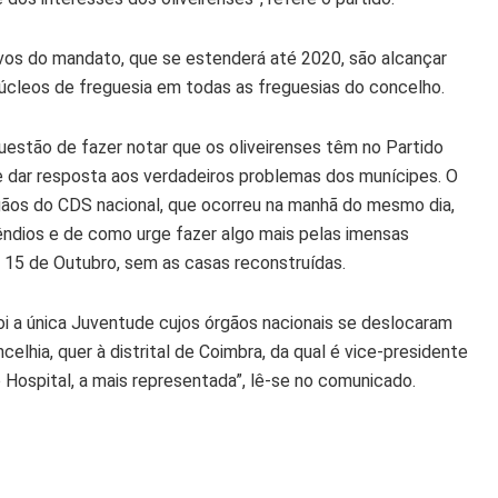
tivos do mandato, que se estenderá até 2020, são alcançar
núcleos de freguesia em todas as freguesias do concelho.
estão de fazer notar que os oliveirenses têm no Partido
 de dar resposta aos verdadeiros problemas dos munícipes. O
gãos do CDS nacional, que ocorreu na manhã do mesmo dia,
êndios e de como urge fazer algo mais pelas imensas
 15 de Outubro, sem as casas reconstruídas.
oi a única Juventude cujos órgãos nacionais se deslocaram
elhia, quer à distrital de Coimbra, da qual é vice-presidente
 Hospital, a mais representada”, lê-se no comunicado.