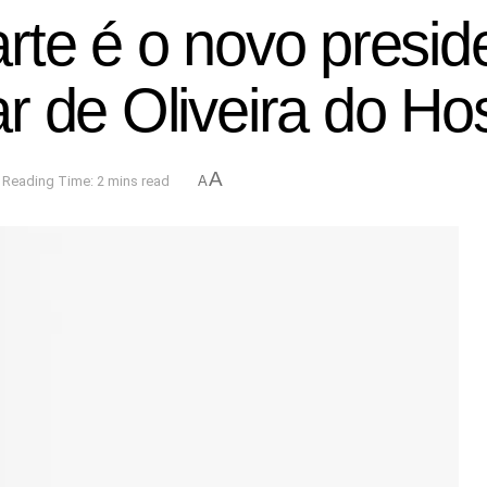
rte é o novo presid
 de Oliveira do Hos
A
Reading Time: 2 mins read
A