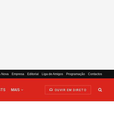
a Nova
Empresa
Editorial
Liga de Amigos
Programação
Contactos
STS
MAIS
OUVIR EM DIRETO