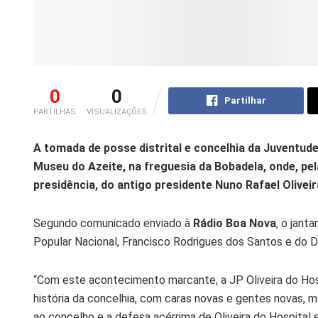
0
0
Partilhar
PARTILHAS
VISUALIZAÇÕES
A tomada de posse distrital e concelhia da Juventud
Museu do Azeite, na freguesia da Bobadela, onde, p
presidência, do antigo presidente Nuno Rafael Olivei
Segundo comunicado enviado à
Rádio Boa Nova
, o jant
Popular Nacional, Francisco Rodrigues dos Santos e do 
“Com este acontecimento marcante, a JP Oliveira do Hosp
história da concelhia, com caras novas e gentes novas,
ao concelho e a defesa acérrima de Oliveira do Hospital e