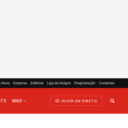
a Nova
Empresa
Editorial
Liga de Amigos
Programação
Contactos
STS
MAIS
OUVIR EM DIRETO