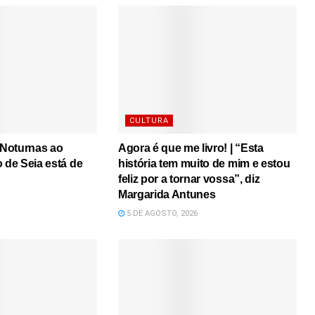
CULTURA
s Noturnas ao
Agora é que me livro! | “Esta
o de Seia está de
história tem muito de mim e estou
feliz por a tornar vossa”, diz
Margarida Antunes
5 DE AGOSTO, 2026