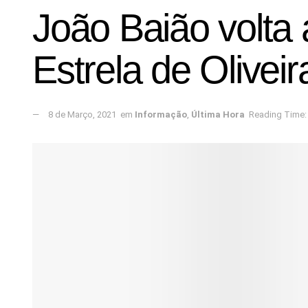
João Baião volta
Estrela de Oliveir
8 de Março, 2021
em
Informação
,
Última Hora
Reading Time: