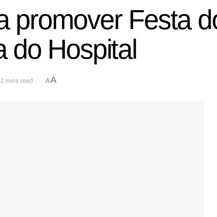
 a promover Festa d
a do Hospital
A
 2 mins read
A