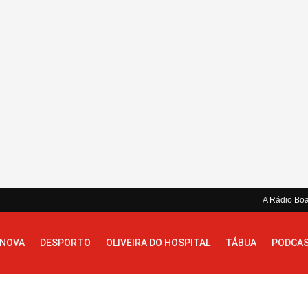
A Rádio Bo
 NOVA
DESPORTO
OLIVEIRA DO HOSPITAL
TÁBUA
PODCA