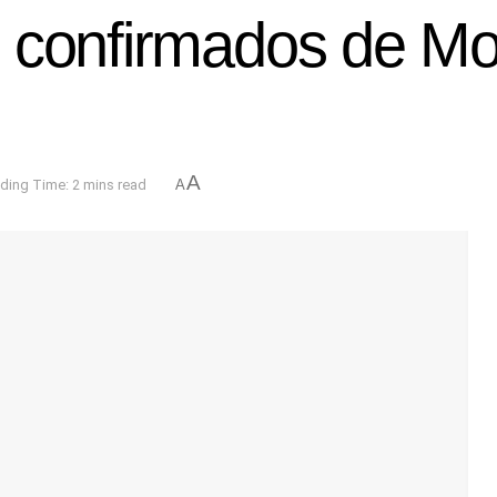
s confirmados de 
A
ding Time: 2 mins read
A