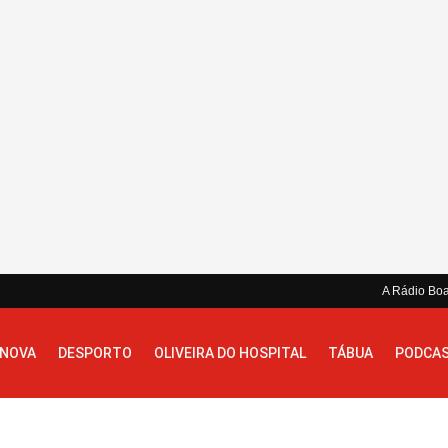
A Rádio Bo
 NOVA
DESPORTO
OLIVEIRA DO HOSPITAL
TÁBUA
PODCA