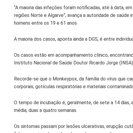
“A maioria das infeções foram notificadas, até à data, e
regiões Norte e Algarve”, avança a autoridade de saúde i
homens entre os 19 e 61 anos.
A maioria dos casos, aponta ainda a DGS, é entre indiv
Os casos estão em acompanhamento clínico, encontrando
Instituto Nacional de Saúde Doutor Ricardo Jorge (INSA)
Recorde-se que o Monkeypox, da família do vírus que caus
corporais, gotículas respiratórias e materiais contaminad
O tempo de incubação é, geralmente, de sete a 14 dias, e
média, duas a quatro semanas.
Os sintomas passam por lesões ulcerativas, erupção cu