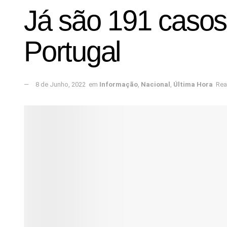
Já são 191 caso
Portugal
8 de Junho, 2022
em
Informação
,
Nacional
,
Última Hora
Rea