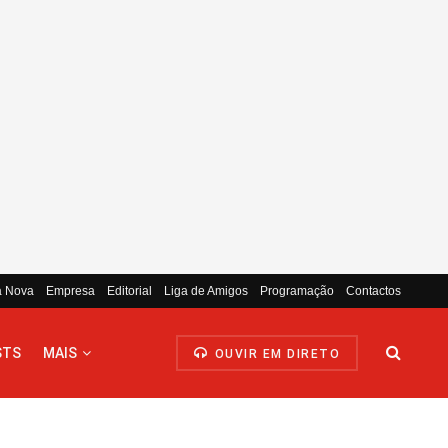
a Nova
Empresa
Editorial
Liga de Amigos
Programação
Contactos
STS
MAIS
OUVIR EM DIRETO