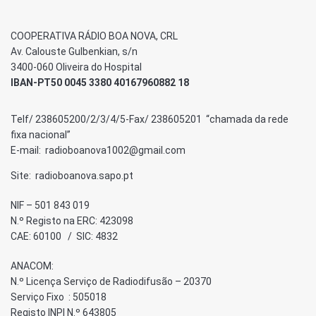
COOPERATIVA RÁDIO BOA NOVA, CRL
Av. Calouste Gulbenkian, s/n
3400-060 Oliveira do Hospital
IBAN-PT50 0045 3380 40167960882 18
Telf/ 238605200/2/3/4/5-Fax/ 238605201 “chamada da rede
fixa nacional”
E-mail: radioboanova1002@gmail.com
Site: radioboanova.sapo.pt
NIF – 501 843 019
N.º Registo na ERC: 423098
CAE: 60100 / SIC: 4832
ANACOM:
N.º Licença Serviço de Radiodifusão – 20370
Serviço Fixo : 505018
Registo INPI N.º 643805