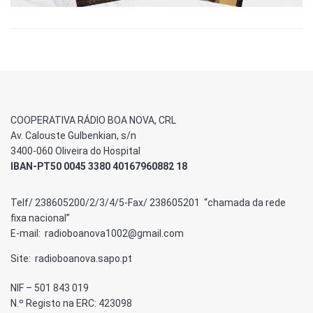
COOPERATIVA RÁDIO BOA NOVA, CRL
Av. Calouste Gulbenkian, s/n
3400-060 Oliveira do Hospital
IBAN-PT50 0045 3380 40167960882 18
Telf/ 238605200/2/3/4/5-Fax/ 238605201 “chamada da rede
fixa nacional”
E-mail: radioboanova1002@gmail.com
Site: radioboanova.sapo.pt
NIF – 501 843 019
N.º Registo na ERC: 423098