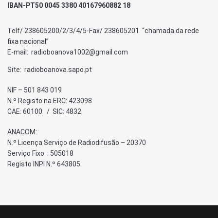
IBAN-PT50 0045 3380 40167960882 18
Telf/ 238605200/2/3/4/5-Fax/ 238605201 “chamada da rede
fixa nacional”
E-mail: radioboanova1002@gmail.com
Site: radioboanova.sapo.pt
NIF – 501 843 019
N.º Registo na ERC: 423098
CAE: 60100 / SIC: 4832
ANACOM:
N.º Licença Serviço de Radiodifusão – 20370
Serviço Fixo : 505018
Registo INPI N.º 643805